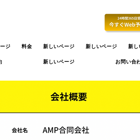
ページ
料金
新しいページ
新しいページ
新し
約
新しいページ
お問い合