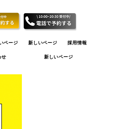
いページ
新しいページ
採用情報
わせ
新しいページ